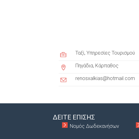
c
u
Ταξί
Υπηρεσίες Τουρισμού
s
Πηγάδια, Κάρπαθος
t
renosxalkias@hotmail.com
o
m
e
r
ΔΕΙΤΕ ΕΠΙΣΗΣ
Νομός Δωδεκανήσων
t