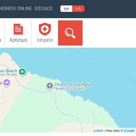
INISMOS ONLINE
ΕΙΣΟΔΟΣ
en
ελ
α
Χρήσιμα
Ιατρείο
Leaflet
| Map data ©
Google