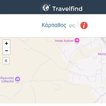
Κάρπαθος
Επάγγελμα
ΒΡΕΙΤΕ
0°C
ΒΡΕΙΤΕ ΚΟΝΤΑ ΣΑΣ
+
−
R