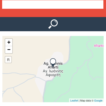
Ο
μ
Ύ
ε
ν
ο
+
ύ
−
R
Leaflet
| Map data ©
Google