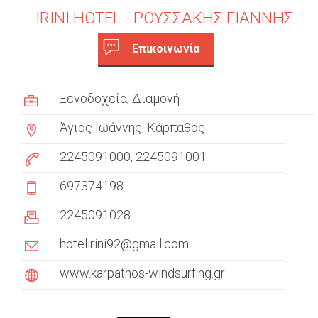
IRINI HOTEL - ΡΟΥΣΣΑΚΗΣ ΓΙΑΝΝΗΣ
Επικοινωνία
c
(
ε
u
Ξενοδοχεία
Διαμονή
ν
s
ε
Άγιος Ιωάννης, Κάρπαθος
ρ
t
γ
2245091000
2245091001
ή
o
697374198
κ
m
α
2245091028
ρ
e
τ
hotelirini92@gmail.com
έ
r
λ
www.karpathos-windsurfing.gr
t
α
)