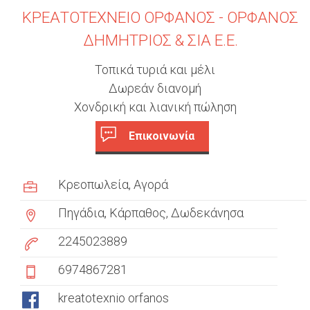
ΚΡΕΑΤΟΤΕΧΝΕΙΟ ΟΡΦΑΝΟΣ - ΟΡΦΑΝΟΣ
ΔΗΜΗΤΡΙΟΣ & ΣΙΑ Ε.Ε.
Τοπικά τυριά και μέλι
Δωρεάν διανομή
Χονδρική και λιανική πώληση
Επικοινωνία
c
(
ε
u
Κρεοπωλεία
Αγορά
ν
s
ε
Πηγάδια, Κάρπαθος, Δωδεκάνησα
ρ
t
γ
2245023889
ή
o
6974867281
κ
m
α
kreatotexnio orfanos
ρ