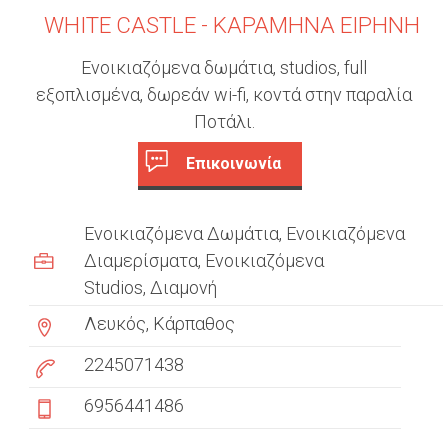
WHITE CASTLE - ΚΑΡΑΜΗΝΑ ΕΙΡΗΝΗ
Ενοικιαζόμενα δωμάτια, studios, full
εξοπλισμένα, δωρεάν wi-fi, κοντά στην παραλία
Ποτάλι.
Επικοινωνία
c
(
ε
u
Ενοικιαζόμενα Δωμάτια
Ενοικιαζόμενα
ν
s
Διαμερίσματα
Ενοικιαζόμενα
ε
ρ
Studios
Διαμονή
t
γ
Λευκός, Κάρπαθος
ή
o
κ
2245071438
m
α
ρ
6956441486
e
τ