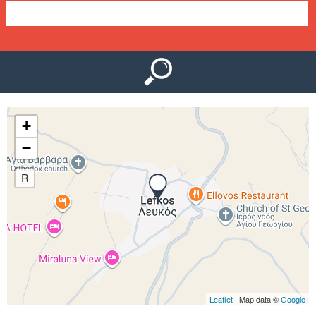
Ο
μ
Ύ
ε
ν
ο
+
ύ
−
R
Leaflet
| Map data ©
Google