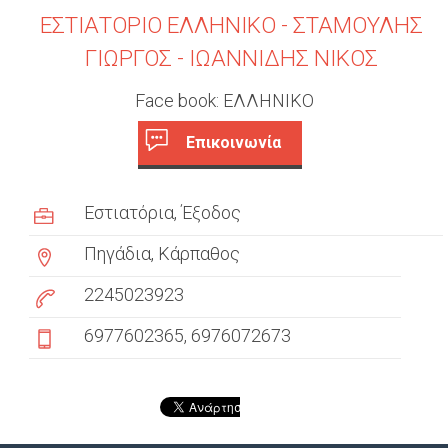
ΕΣΤΙΑΤΟΡΙΟ ΕΛΛΗΝΙΚΟ - ΣΤΑΜΟΥΛΗΣ
ΓΙΩΡΓΟΣ - ΙΩΑΝΝΙΔΗΣ ΝΙΚΟΣ
Face book: ΕΛΛΗΝΙΚΟ
Επικοινωνία
c
(
ε
u
Εστιατόρια
Έξοδος
ν
s
ε
Πηγάδια, Κάρπαθος
ρ
t
γ
2245023923
ή
o
6977602365
6976072673
κ
m
α
ρ
e
τ
έ
r