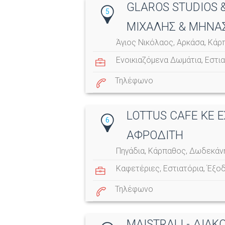
GLAROS STUDIOS 
5
ΜΙΧΑΛΗΣ & ΜΗΝΑ
Άγιος Νικόλαος, Αρκάσα, Κά
Ενοικιαζόμενα Δωμάτια
,
Εστια
Τηλέφωνο
LOTTUS CAFE KE Ε
6
ΑΦΡΟΔΙΤΗ
Πηγάδια, Κάρπαθος, Δωδεκάν
Καφετέριες
,
Εστιατόρια
,
Έξο
Τηλέφωνο
MAISTRALI - ΔΙΑΚ