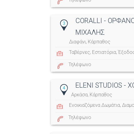
CORALLI - ΟΡΦΑΝ
3
ΜΙΧΑΛΗΣ
Διαφάνι, Κάρπαθος
Ταβέρνες
,
Εστιατόρια
,
Έξοδο
Τηλέφωνο
ELENI STUDIOS -
4
Αρκάσα, Κάρπαθος
Ενοικιαζόμενα Δωμάτια
,
Διαμ
Τηλέφωνο