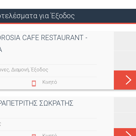
Ο
τελέσματα για Έξοδος
Ύ
DROSIA CAFE RESTAURANT -
Α
ρνες
,
Διαμονή
,
Έξοδος
Κινητό
ΕΡΑΠΕΤΡΙΤΗΣ ΣΩΚΡΑΤΗΣ
ς
Κινητό