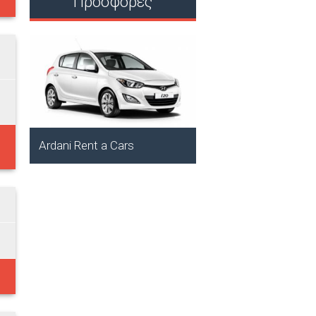
Προσφορές
ARDANI BAY 1 & 
HOTEL - ΟΘΕΙΤH..
Αμμοοπή, Κάρπαθος
Ardani Rent a Cars