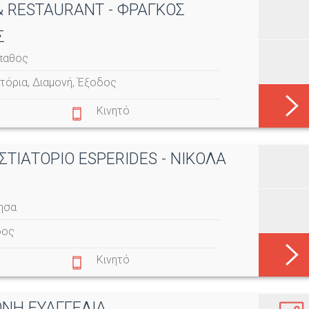
& RESTAURANT - ΦΡΑΓΚΟΣ
Σ
ρπαθος
τόρια
,
Διαμονή
,
Έξοδος
Κινητό
ΣΤΙΑΤΟΡΙΟ ESPERIDES - ΝΙΚΟΛΑ
ησα
δος
Κινητό
ΟΝΗ ΕΥΑΓΓΕΛΙΑ