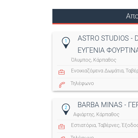
Σ
Απο
ε
λ
ASTRO STUDIOS - 
1
ί
ΕΥΓΕΝΙΑ ΦΟΥΡΤΙΝ
δ
Όλυμπος, Κάρπαθος
ε
Ενοικιαζόμενα Δωμάτια
,
Ταβέ
ς
Τηλέφωνο
BARBA MINAS - Γ
2
Αφιάρτης, Κάρπαθος
Εστιατόρια
,
Ταβέρνες
,
Έξοδο
Τηλέφωνο