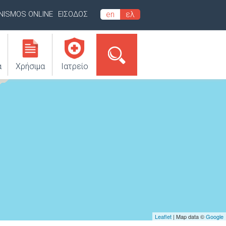
INISMOS ONLINE
ΕΙΣΟΔΟΣ
en
ελ
α
Χρήσιμα
Ιατρείο
Leaflet
| Map data ©
Google