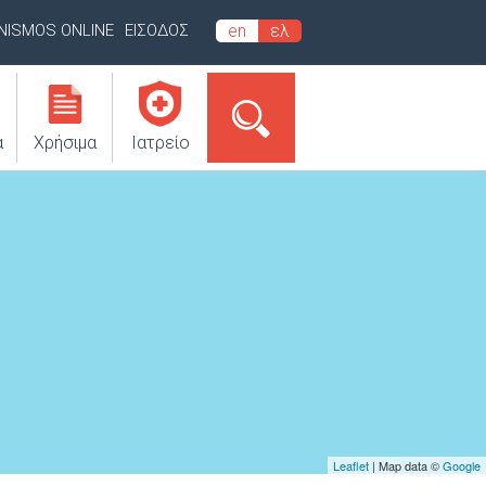
INISMOS ONLINE
ΕΙΣΟΔΟΣ
en
ελ
α
Χρήσιμα
Ιατρείο
Leaflet
| Map data ©
Google