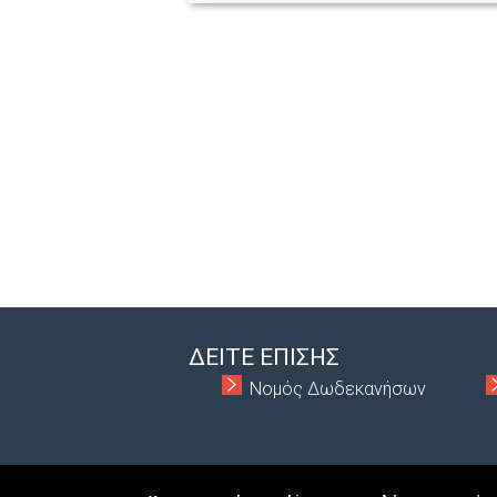
ΔΕΙΤΕ ΕΠΙΣΗΣ
Νομός Δωδεκανήσων
Copyright © 2026 MacInformationGroup ltd