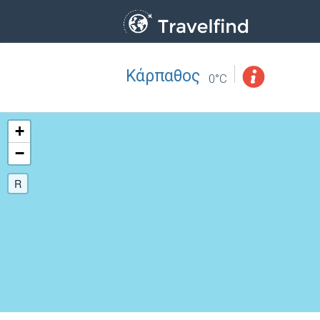
Κάρπαθος
Επάγγελμα
ΒΡΕΙΤΕ
0°C
ΒΡΕΙΤΕ ΚΟΝΤΑ ΣΑΣ
+
−
R