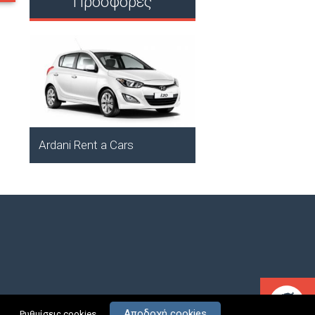
Προσφορές
ARDANI BAY 1 & 
HOTEL - ΟΘΕΙΤH..
Αμμοοπή, Κάρπαθος
Ardani Rent a Cars
τικά
Επικοινωνία
Αποδοχή cookies
Ρυθμίσεις cookies