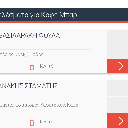
Ο
ελέσματα για Καφέ Μπαρ
Ύ
- ΒΑΣΙΛΑΡΑΚΗ ΦΟΥΛΑ
τέριες
,
Σνακ
,
Έξοδος
Κινητό
ΤΑΝΑΚΗΣ ΣΤΑΜΑΤΗΣ
ωμάτια
,
Εστιατόρια
,
Καφετέριες
,
Καφέ
Κινητό