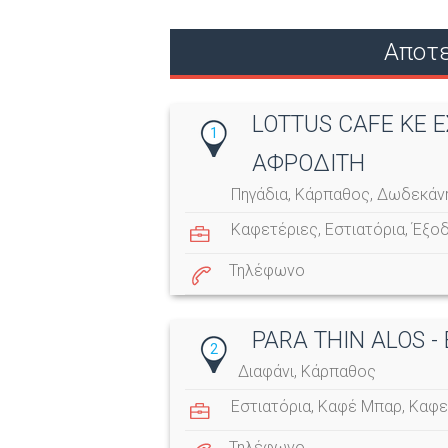
Αποτε
LOTTUS CAFE KE Ε
1
ΑΦΡΟΔΙΤΗ
Πηγάδια, Κάρπαθος, Δωδεκάν
Καφετέριες
,
Εστιατόρια
,
Έξο
Τηλέφωνο
PARA THIN ALOS 
2
Διαφάνι, Κάρπαθος
Εστιατόρια
,
Καφέ Μπαρ
,
Καφε
Τηλέφωνο