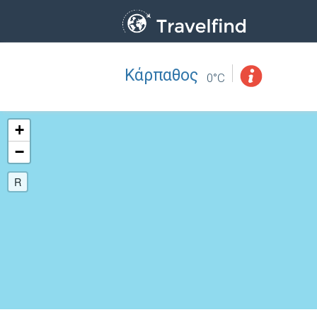
Κάρπαθος
Επάγγελμα
ΒΡΕΙΤΕ
0°C
ΒΡΕΙΤΕ ΚΟΝΤΑ ΣΑΣ
+
−
R