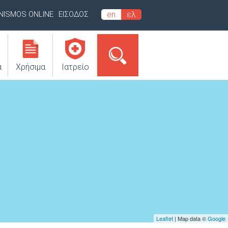
INISMOS ONLINE
ΕΙΣΟΔΟΣ
en
ελ
α
Χρήσιμα
Ιατρείο
Leaflet
| Map data ©
Google