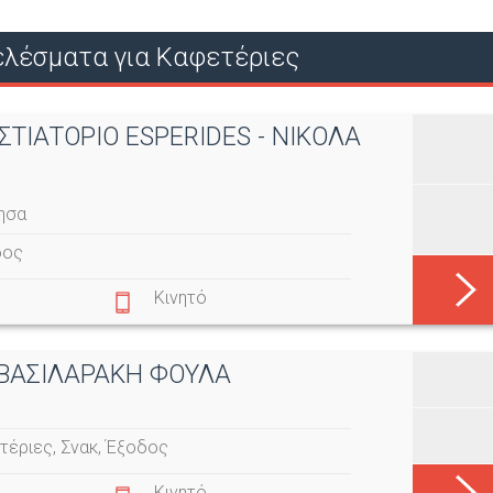
Ο
λέσματα για Καφετέριες
Ύ
ΣΤΙΑΤΟΡΙΟ ESPERIDES - ΝΙΚΟΛΑ
ησα
δος
Κινητό
- ΒΑΣΙΛΑΡΑΚΗ ΦΟΥΛΑ
τέριες
,
Σνακ
,
Έξοδος
Κινητό