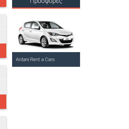
Προσφορές
ARDANI BAY 1 & 
HOTEL - ΟΘΕΙΤH..
Αμμοοπή, Κάρπαθος
Ardani Rent a Cars