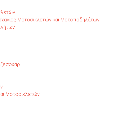
κλετών
ομηχανίες Μοτοσικλετών και Μοτοποδηλάτων
ινήτων
 Αξεσουάρ
ων
 και Μοτοσικλετών