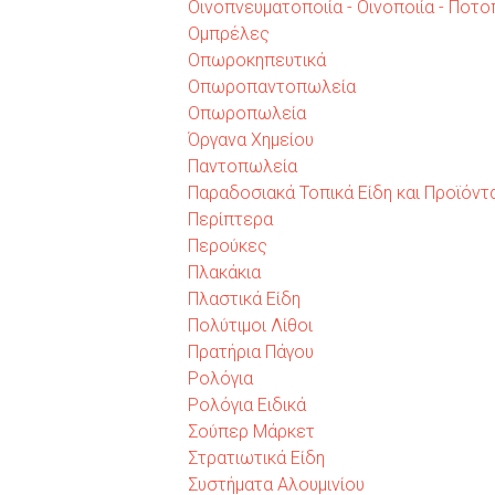
Οινοπνευματοποιία - Οινοποιία - Ποτοπ
Ομπρέλες
Οπωροκηπευτικά
Οπωροπαντοπωλεία
Οπωροπωλεία
Όργανα Χημείου
Παντοπωλεία
Παραδοσιακά Τοπικά Είδη και Προϊόντ
Περίπτερα
Περούκες
Πλακάκια
Πλαστικά Είδη
Πολύτιμοι Λίθοι
Πρατήρια Πάγου
Ρολόγια
Ρολόγια Ειδικά
Σούπερ Μάρκετ
Στρατιωτικά Είδη
Συστήματα Αλουμινίου