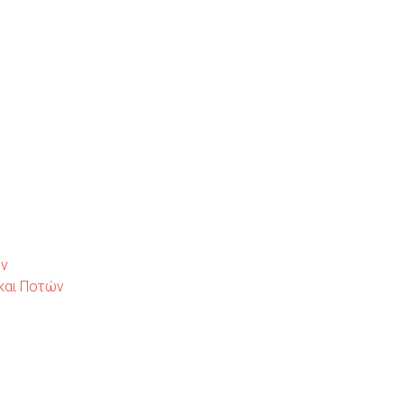
ων
και Ποτών