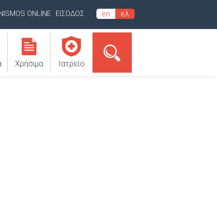
INISMOS ONLINE
ΕΙΣΟΔΟΣ
en
ελ
α
Χρήσιμα
Ιατρείο